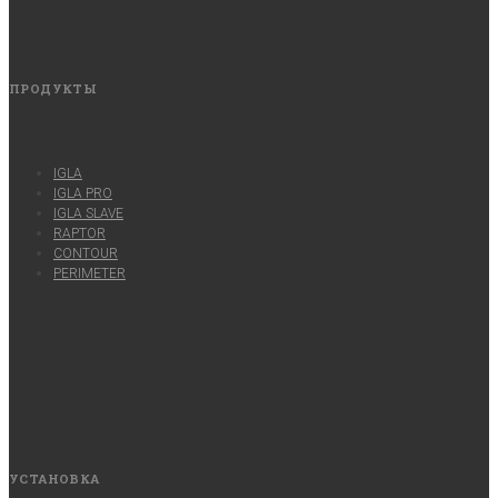
ПРОДУКТЫ
IGLA
IGLA PRO
IGLA SLAVE
RAPTOR
CONTOUR
PERIMETER
УСТАНОВКА