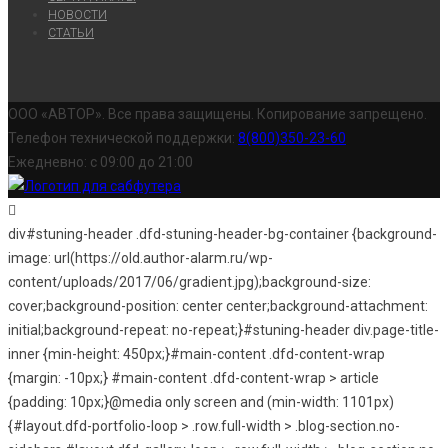
НОВОСТИ
СТАТЬИ
ООО «АВТОР». Все права защищены. Копирование запрещено.
Телефон технической поддержки:
8(800)350-23-60
Ежедневно: с 09:00 до 21:00
div#stuning-header .dfd-stuning-header-bg-container {background-
image: url(https://old.author-alarm.ru/wp-
content/uploads/2017/06/gradient.jpg);background-size:
cover;background-position: center center;background-attachment:
initial;background-repeat: no-repeat;}#stuning-header div.page-title-
inner {min-height: 450px;}#main-content .dfd-content-wrap
{margin: -10px;} #main-content .dfd-content-wrap > article
{padding: 10px;}@media only screen and (min-width: 1101px)
{#layout.dfd-portfolio-loop > .row.full-width > .blog-section.no-