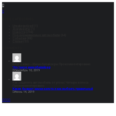
BLOG CATEGORIES
Uncategorized
(1)
Документы
(1)
Новости
(294)
Поддерживаемые автомобили
(64)
События
(88)
Статьи
(53)
COMMENTS
Блог о кино » Иммобилайзеры
Прокомментировано
Что такое иммобилайзер
Сентябрь 10, 2019
Как защитить автомобиль от угона | Четыре колеса
Прокомментировано
Какие бывают замки капота и как выбрать правильный
Июнь 14, 2019