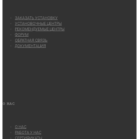
ЗАКАЗАТЬ УСТАНОВКУ
УСТАНОВОЧНЫЕ ЦЕНТРЫ
РЕКОМЕНДУЕМЫЕ ЦЕНТРЫ
ФОРУМ
ОБРАТНАЯ СВЯЗЬ
ДОКУМЕНТАЦИЯ
О НАС
О НАС
РАБОТА У НАС
СЕРТИФИКАТЫ