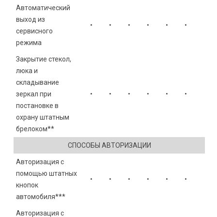
Автоматический
выход из
•
•
•
•
•
•
сервисного
режима
Закрытие стекол,
люка и
складывание
зеркал при
•
•
•
•
•
•
постановке в
охрану штатным
брелоком**
СПОСОБЫ АВТОРИЗАЦИИ
Авторизация с
помощью штатных
•
•
•
•
•
•
кнопок
автомобиля***
Авторизация с