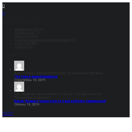
BLOG CATEGORIES
Uncategorized
(1)
Документы
(1)
Новости
(294)
Поддерживаемые автомобили
(64)
События
(88)
Статьи
(53)
COMMENTS
Блог о кино » Иммобилайзеры
Прокомментировано
Что такое иммобилайзер
Сентябрь 10, 2019
Как защитить автомобиль от угона | Четыре колеса
Прокомментировано
Какие бывают замки капота и как выбрать правильный
Июнь 14, 2019