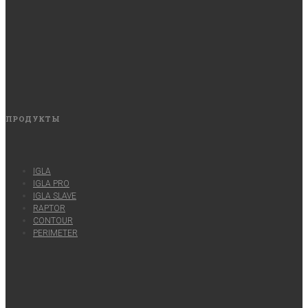
ПРОДУКТЫ
IGLA
IGLA PRO
IGLA SLAVE
RAPTOR
CONTOUR
PERIMETER