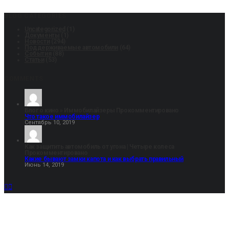
BLOG CATEGORIES
Uncategorized
(1)
Документы
(1)
Новости
(294)
Поддерживаемые автомобили
(64)
События
(88)
Статьи
(53)
COMMENTS
Блог о кино » Иммобилайзеры
Прокомментировано
Что такое иммобилайзер
Сентябрь 10, 2019
Как защитить автомобиль от угона | Четыре колеса
Прокомментировано
Какие бывают замки капота и как выбрать правильный
Июнь 14, 2019