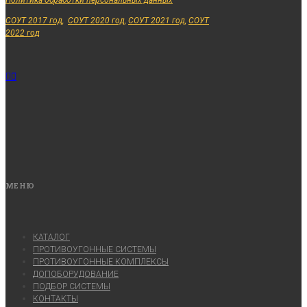
Политика обработки персональных данных
СОУТ 2017 год,
СОУТ 2020 год,
СОУТ 2021 год,
СОУТ
2022 год
МЕНЮ
КАТАЛОГ
ПРОТИВОУГОННЫЕ СИСТЕМЫ
ПРОТИВОУГОННЫЕ КОМПЛЕКСЫ
ДОПОБОРУДОВАНИЕ
ПОДБОР СИСТЕМЫ
КОНТАКТЫ