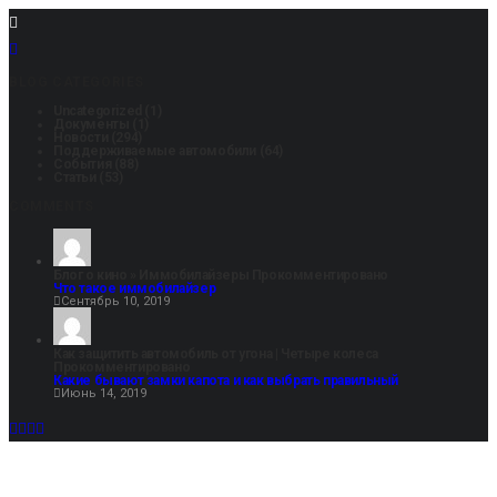
BLOG CATEGORIES
Uncategorized
(1)
Документы
(1)
Новости
(294)
Поддерживаемые автомобили
(64)
События
(88)
Статьи
(53)
COMMENTS
Блог о кино » Иммобилайзеры
Прокомментировано
Что такое иммобилайзер
Сентябрь 10, 2019
Как защитить автомобиль от угона | Четыре колеса
Прокомментировано
Какие бывают замки капота и как выбрать правильный
Июнь 14, 2019