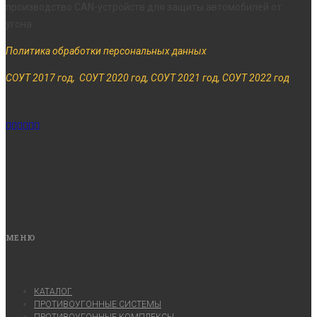
производство CAN-устройств для защиты автомобилей от
угона.
Политика обработки персональных данных
СОУТ 2017 год,
СОУТ 2020 год,
СОУТ 2021 год,
СОУТ 2022 год
МЕНЮ
КАТАЛОГ
ПРОТИВОУГОННЫЕ СИСТЕМЫ
ПРОТИВОУГОННЫЕ КОМПЛЕКСЫ